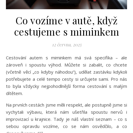
Co vozíme v autě, když
cestujeme s miminkem
12 června, 2025
Cestování autem s miminkem má svá specifika – ale
zároveň i spoustu výhod. Můžete si zabalit, co chcete
(včetně věcí „co kdyby náhodou“), udělat zastávku kdykoli
potřebujete a celé tempo cesty si určujete sami. Pro nás
to byla vždycky nejpohodlnější forma cestování s malým
dítětem.
Na prvních cestách jsme měli respekt, ale postupně jsme si
vychytali výbavu, která nám ušetřila spoustu nervů i
improvizací u krajnice. Tady je náš vlastní seznam – co s
sebou opravdu vozíme, co se nám osvědčilo, a co