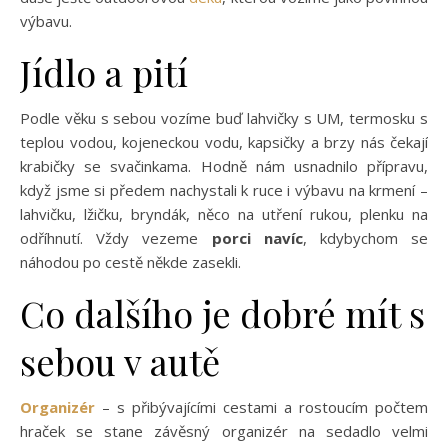
výbavu.
Jídlo a pití
Podle věku s sebou vozíme buď lahvičky s UM, termosku s
teplou vodou, kojeneckou vodu, kapsičky a brzy nás čekají
krabičky se svačinkama. Hodně nám usnadnilo přípravu,
když jsme si předem nachystali k ruce i výbavu na krmení –
lahvičku, lžičku, bryndák, něco na utření rukou, plenku na
odříhnutí. Vždy vezeme
porci navíc
, kdybychom se
náhodou po cestě někde zasekli.
Co dalšího je dobré mít s
sebou v autě
Organizér
– s přibývajícími cestami a rostoucím počtem
hraček se stane závěsný organizér na sedadlo velmi