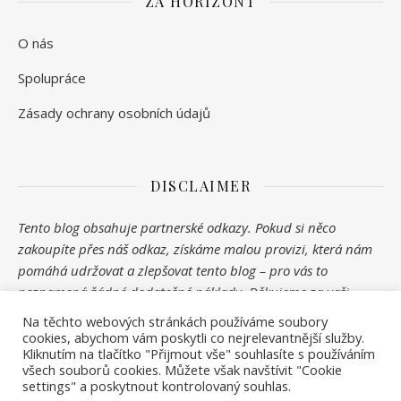
ZA HORIZONT
O nás
Spolupráce
Zásady ochrany osobních údajů
DISCLAIMER
Tento blog obsahuje partnerské odkazy. Pokud si něco
zakoupíte přes náš odkaz, získáme malou provizi, která nám
pomáhá udržovat a zlepšovat tento blog – pro vás to
neznamená žádné dodatečné náklady. Děkujeme za vaši
podporu!
Na těchto webových stránkách používáme soubory
cookies, abychom vám poskytli co nejrelevantnější služby.
Kliknutím na tlačítko "Přijmout vše" souhlasíte s používáním
všech souborů cookies. Můžete však navštívit "Cookie
settings" a poskytnout kontrolovaný souhlas.