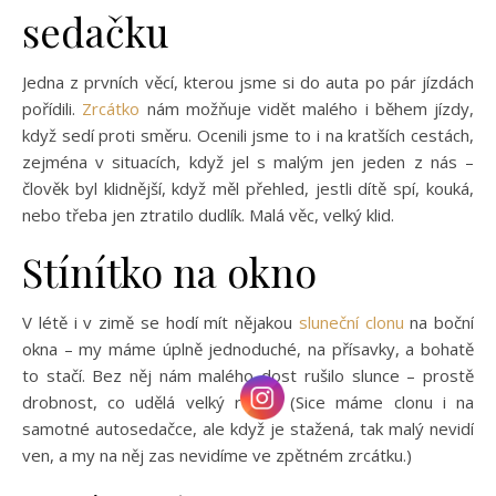
sedačku
Jedna z prvních věcí, kterou jsme si do auta po pár jízdách
pořídili.
Zrcátko
nám možňuje vidět malého i během jízdy,
když sedí proti směru. Ocenili jsme to i na kratších cestách,
zejména v situacích, když jel s malým jen jeden z nás –
člověk byl klidnější, když měl přehled, jestli dítě spí, kouká,
nebo třeba jen ztratilo dudlík. Malá věc, velký klid.
Stínítko na okno
V létě i v zimě se hodí mít nějakou
sluneční clonu
na boční
okna – my máme úplně jednoduché, na přísavky, a bohatě
to stačí. Bez něj nám malého dost rušilo slunce – prostě
drobnost, co udělá velký rozdíl. (Sice máme clonu i na
samotné autosedačce, ale když je stažená, tak malý nevidí
ven, a my na něj zas nevidíme ve zpětném zrcátku.)