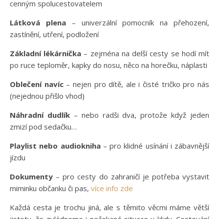
cenným spolucestovatelem
Látková plena
– univerzální pomocník na přehození,
zastínění, utření, podložení
Základní lékárnička
– zejména na delší cesty se hodí mít
po ruce teploměr, kapky do nosu, něco na horečku, náplasti
Oblečení navíc
– nejen pro dítě, ale i čisté tričko pro nás
(nejednou přišlo vhod)
Náhradní dudlík
– nebo radši dva, protože když jeden
zmizí pod sedačku…
Playlist nebo audiokniha
– pro klidné usínání i zábavnější
jízdu
Dokumenty
– pro cesty do zahraničí je potřeba vystavit
miminku občanku či pas,
více info zde
Každá cesta je trochu jiná, ale s těmito věcmi máme větší
jistotu, že zvládneme i nečekané situace v klidu. Cestování