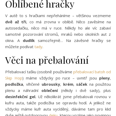
Oblíbené hračky
V autě to s hračkami nepřeháníme – většinou vezmeme
dvě až tři
, co má zrovna v oblibě. Něco zavěsíme na
autosedačku, něco má v ruce. Někdy ho ale víc zabaví
samotné pozorování stromů, mraků nebo okolních aut z
okna. A
dudlík
samozřejmě… Na závěsné hračky se
můžete podívat
tady
.
Věci na přebalování
Přebalovací tašku (osobně používáme
přebalovací batoh od
Skip Hop
) máme vždycky po ruce – uvnitř jsou
pleny
,
podložka
, vlhčené
ubrousky
,
krém
,
sáček
na použitou
plenu a náhradní
oblečení
(někdy i dvě sady), plus
desinfekční gel.
Už několikrát jsme přebalovali rovnou v
kufru auta, takže podložka se opravdu hodí. A jelikož ne
vždycky máme kufr auta vycíděný, dáváme tam pro klid
duše ještě outdoorovou
deku
, kterou vozíme jako povinnou