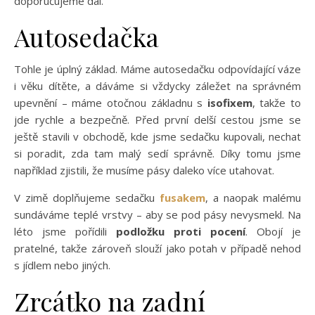
doporučujeme dál.
Autosedačka
Tohle je úplný základ. Máme autosedačku odpovídající váze
i věku dítěte, a dáváme si vždycky záležet na správném
upevnění – máme otočnou základnu s
isofixem
, takže to
jde rychle a bezpečně. Před první delší cestou jsme se
ještě stavili v obchodě, kde jsme sedačku kupovali, nechat
si poradit, zda tam malý sedí správně. Díky tomu jsme
například zjistili, že musíme pásy daleko více utahovat.
V zimě doplňujeme sedačku
fusakem
, a naopak malému
sundáváme teplé vrstvy – aby se pod pásy nevysmekl. Na
léto jsme pořídili
podložku proti pocení
. Obojí je
pratelné, takže zároveň slouží jako potah v případě nehod
s jídlem nebo jiných.
Zrcátko na zadní