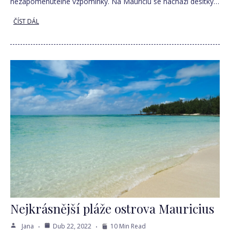
nezapomenutelné vzpomínky. Na Mauriciu se nachází desítky…
ČÍST DÁL
Nejkrásnější pláže ostrova Mauricius
Jana
Dub 22, 2022
10 Min Read