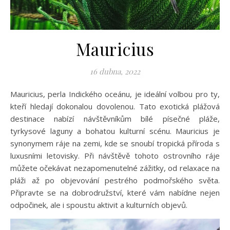
Mauricius
16 dubna, 2022
Mauricius, perla Indického oceánu, je ideální volbou pro ty,
kteří hledají dokonalou dovolenou. Tato exotická plážová
destinace nabízí návštěvníkům bílé písečné pláže,
tyrkysové laguny a bohatou kulturní scénu. Mauricius je
synonymem ráje na zemi, kde se snoubí tropická příroda s
luxusními letovisky. Při návštěvě tohoto ostrovního ráje
můžete očekávat nezapomenutelné zážitky, od relaxace na
pláži až po objevování pestrého podmořského světa.
Připravte se na dobrodružství, které vám nabídne nejen
odpočinek, ale i spoustu aktivit a kulturních objevů.