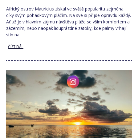
Africký ostrov Mauricius získal ve světě popularitu zejména
díky svým pohádkovým plážím. Na své si přijde opravdu každý.
Ať už je v hlavním zájmu návštěva pláže se vším komfortem a
zázemím, nebo naopak liduprázdné zátoky, kde palmy vrhají
stín na…
ČÍST DÁL