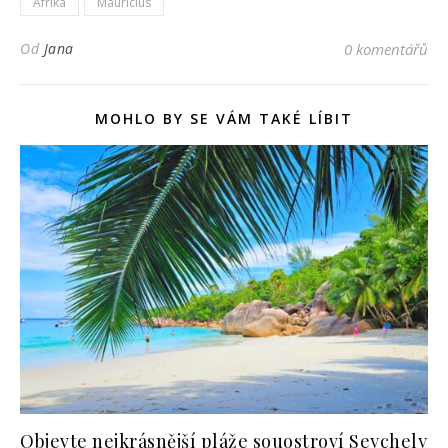
Afrika
Mauricius
Od
Jana
0 komentářů
MOHLO BY SE VÁM TAKÉ LÍBIT
Objevte nejkrásnější pláže souostroví Seychely