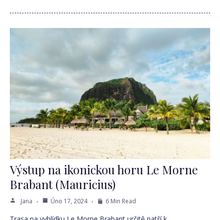
Výstup na ikonickou horu Le Morne
Brabant (Mauricius)
Jana
Úno 17, 2024
6 Min Read
Trasa na vyhlídku Le Morne Brabant určitě patří k