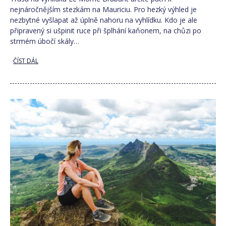
nejnáročnějším stezkám na Mauriciu. Pro hezký výhled je
nezbytné vyšlapat až úplně nahoru na vyhlídku. Kdo je ale
připravený si ušpinit ruce při šplhání kaňonem, na chůzi po
strmém úbočí skály…
ČÍST DÁL