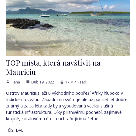
TOP místa, která navštívit na
Mauriciu
Jana
Dub 19, 2022
17 Min Read
Ostrov Mauricius leží u východního pobřeží Afriky hluboko v
Indickém oceánu. Západnímu světu je ale už pár-set let dobře
známý a za ta léta tady byla vybudovaná vcelku slušná
turistická infrastruktura. Díky příznivému podnebí, zajímavé
krajině, korálovému útesu ochraňujícímu četné…
ČÍST DÁL