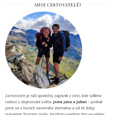
AHOJ CESTOVATELÉ!
Za horizont je náš společný zápisník z cest, kde sdílíme
radost z objevování světa.
Jsme Jana a Julien
– potkali
jsme se v horách severního Vietnamu a od té doby
putujeme životem spolu. Na blogu najdete tipy na výlety,