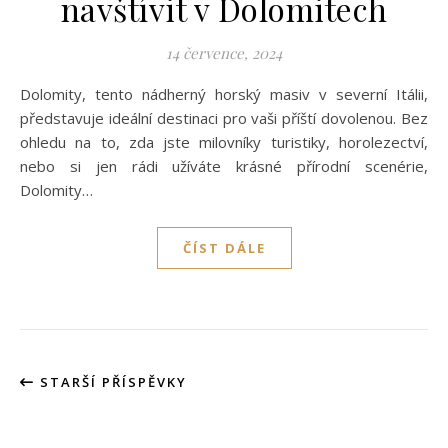
navštívit v Dolomitech
14 července, 2024
Dolomity, tento nádherný horský masiv v severní Itálii,
představuje ideální destinaci pro vaši příští dovolenou. Bez
ohledu na to, zda jste milovníky turistiky, horolezectví,
nebo si jen rádi užíváte krásné přírodní scenérie,
Dolomity…
ČÍST DÁLE
STARŠÍ PŘÍSPĚVKY