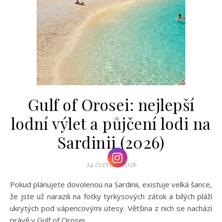
Gulf of Orosei: nejlepší
lodní výlet a půjčení lodi na
Sardinii (2026)
14 června, 2026
Pokud plánujete dovolenou na Sardinii, existuje velká šance,
že jste už narazili na fotky tyrkysových zátok a bílých pláží
ukrytých pod vápencovými útesy. Většina z nich se nachází
právě v Gulf of Orosei,…