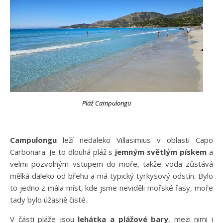
Pláž Campulongu
Campulongu
leží nedaleko Villasimius v oblasti Capo
Carbonara. Je to dlouhá pláž s
jemným světlým pískem
a
velmi pozvolným vstupem do moře, takže voda zůstává
mělká daleko od břehu a má typický tyrkysový odstín. Bylo
to jedno z mála míst, kde jsme neviděli mořské řasy, moře
tady bylo úžasně čisté.
V části pláže jsou
lehátka a plážové bary
, mezi nimi i