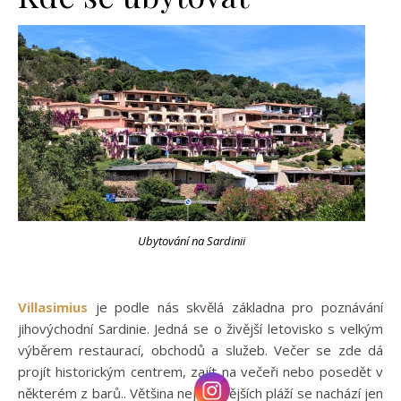
Ubytování na Sardinii
Villasimius
je podle nás skvělá základna pro poznávání
jihovýchodní Sardinie. Jedná se o živější letovisko s velkým
výběrem restaurací, obchodů a služeb. Večer se zde dá
projít historickým centrem, zajít na večeři nebo posedět v
některém z barů.. Většina nejznámějších pláží se nachází jen