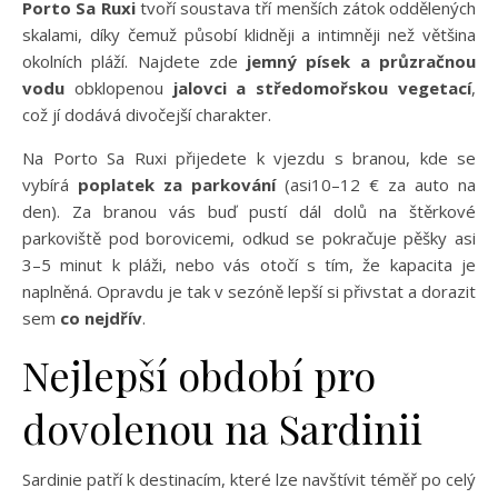
Porto Sa Ruxi
tvoří soustava tří menších zátok oddělených
skalami, díky čemuž působí klidněji a intimněji než většina
okolních pláží. Najdete zde
jemný písek a průzračnou
vodu
obklopenou
jalovci a středomořskou vegetací
,
což jí dodává divočejší charakter.
Na Porto Sa Ruxi přijedete k vjezdu s branou, kde se
vybírá
poplatek za parkování
(asi10–12 € za auto na
den). Za branou vás buď pustí dál dolů na štěrkové
parkoviště pod borovicemi, odkud se pokračuje pěšky asi
3–5 minut k pláži, nebo vás otočí s tím, že kapacita je
naplněná. Opravdu je tak v sezóně lepší si přivstat a dorazit
sem
co nejdřív
.
Nejlepší období pro
dovolenou na Sardinii
Sardinie patří k destinacím, které lze navštívit téměř po celý