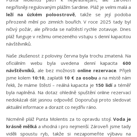
nejpřísněji regulovaným plážím Sardinie. Pláž je velmi malá a
leží na úzkém poloostrově
, takže se její podoba
přirozeně mění po zimních bouřích. V roce 2025 tady byl
ničivý požár, ale příroda se naštěstí rychle zotavuje. Dnes
pláž funguje v režimu omezeného vstupu s denní kapacitou
návštěvníků.
Naše zkušenost z poloviny června byla trochu zmatená. Na
oficiálním webu byla uvedena denní kapacita
600
návštěvníků
, ale bez možnosti
online rezervace
. Přijeli
jsme kolem
10:10
, zaplatili
10 € za osobu
a na místě nám
řekli, že máme štěstí – reálná kapacita je
150 lidí
a téměř
byla naplněná. Na dotaz ohledně spuštění online rezervací
nedokázali dát jasnou odpověď. Doporučuji proto sledovat
aktuální informace a dorazit co nejdřív ráno.
Nicméně pláž Punta Molentis za to opravdu stojí.
Voda je
krásně mělká
a vhodná i pro nejmenší. Zároveň jsme tady
viděli spoustu ryb, takže si nezapomeňte výbavu na