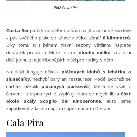
Pláž Costa Rei
Costa Rei
patří k nejdelším plážím na jihovýchodě Sardinie
– pás světlého písku se táhne v délce téměř
8 kilometrů
.
Díky tomu si i během hlavní sezony většinou najdete
dostatek prostoru. Moře je zde
dlouho mělké
, což z ní
dělá jednu z nejoblíbenějších pláží pro rodiny s dětmi.
Na pláži funguje několik
plážových klubů s lehátky a
slunečníky
, nechybí bary ani restaurace. Podél pobřeží se
nachází několik
placených parkovišť
, která se však v
červenci a srpnu rychle zaplňují. Nám se nejvíc líbila
část
okolo skály Scoglio del Rinoceronte
, auto jsme
zaparkovali zdarma naproti supermarketu Despar.
Cala Pira