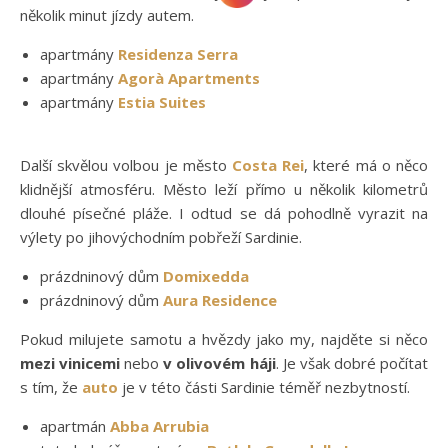
několik minut jízdy autem.
apartmány
Residenza Serra
apartmány
Agorà Apartments
apartmány
Estia Suites
Další skvělou volbou je město
Costa Rei
, které má o něco
klidnější atmosféru. Město leží přímo u několik kilometrů
dlouhé písečné pláže. I odtud se dá pohodlně vyrazit na
výlety po jihovýchodním pobřeží Sardinie.
prázdninový dům
Domixedda
prázdninový dům
Aura Residence
Pokud milujete samotu a hvězdy jako my, najděte si něco
mezi
vinicemi
nebo
v olivovém háji
. Je však dobré počítat
s tím, že
auto
je v této části Sardinie téměř nezbytností.
apartmán
Abba Arrubia