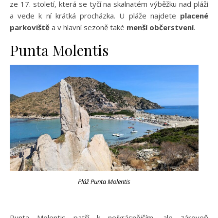
ze 17. století, která se tyčí na skalnatém výběžku nad pláží
a vede k ní krátká procházka. U pláže najdete
placené
parkoviště
a v hlavní sezoně také
menší občerstvení
.
Punta Molentis
Pláž Punta Molentis
Punta Molentis patří k nejkrásnějším, ale zároveň