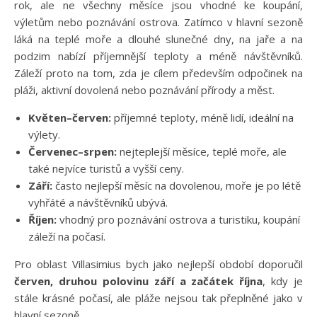
rok, ale ne všechny měsíce jsou vhodné ke koupání,
výletům nebo poznávání ostrova. Zatímco v hlavní sezoně
láká na teplé moře a dlouhé slunečné dny, na jaře a na
podzim nabízí příjemnější teploty a méně návštěvníků.
Záleží proto na tom, zda je cílem především odpočinek na
pláži, aktivní dovolená nebo poznávání přírody a měst.
Květen–červen:
příjemné teploty, méně lidí, ideální na
výlety.
Červenec–srpen:
nejteplejší měsíce, teplé moře, ale
také nejvíce turistů a vyšší ceny.
Září:
často nejlepší měsíc na dovolenou, moře je po létě
vyhřáté a návštěvníků ubývá.
Říjen:
vhodný pro poznávání ostrova a turistiku, koupání
záleží na počasí.
Pro oblast Villasimius bych jako nejlepší období doporučil
červen, druhou polovinu září a začátek října
, kdy je
stále krásné počasí, ale pláže nejsou tak přeplněné jako v
hlavní sezoně.