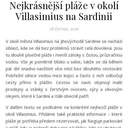
Nejkrásnější pláže v okolí
Villasimius na Sardinii
18 června, 2026
V okolí města Villasimius na jihovýchodě Sardinie se nachází
oblast, kde se dá bez problémů strávit celá dovolená. Jsou
tu dlouhé písečné pláže i menší zátoky s čistou, průzračnou
vodou. Vše je poměrně blízko u sebe, takže se dá během
pár dní snadno navštívit více míst bez dlouhého cestování.
Pobřežní silnice vedou mezi kopci a často z nich odbočují
cesty přímo k plážím. Cestou se navíc objevují malé
prodejny a stánky s čerstvým ovocem, sýry a olivovým
olejem, které k Sardinii a Itálii obecně patří.
V dalším textu se podíváme na konkrétní nejhezčí pláže v
okolí Villasimius. Přidáme také praktické informace – které
pláže je potřeba předem rezervovat, jak funguje parkování
u pláží, kdy je nejlepší doba pro návštěvu, kde se ubytovat,