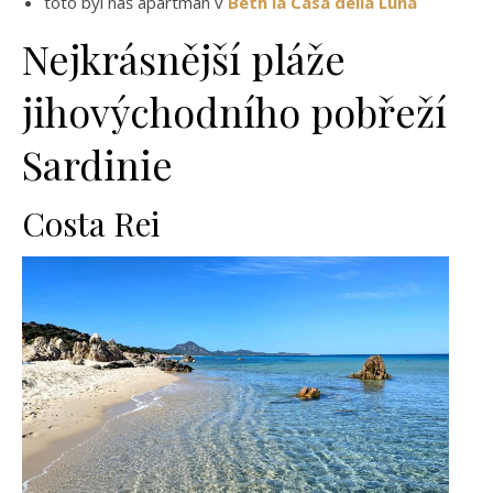
toto byl náš apartmán v
Beth la Casa della Luna
Nejkrásnější pláže
jihovýchodního pobřeží
Sardinie
Costa Rei