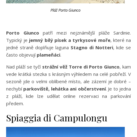
Pláž Porto Giunco
Porto Giunco
patří mezi nejznámější pláže Sardinie.
Typický je
jemný bílý písek a tyrkysové moře
, které na
jedné straně doplňuje laguna
Stagno di Notteri
, kde se
často objevují
plameňáci
.
Nad pláží se tyčí
strážní věž Torre di Porto Giunco
, kam
vede krátká stezka s krásným výhledem na celé pobřeží. V
sezoně jde o velmi oblíbené místo, ale zázemí je dobré –
nechybí
parkoviště, lehátka ani občerstvení
. Je to jedna
z pláží, kde lze udělat online rezervaci na parkování
předem.
Spiaggia di Campulongu