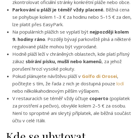
zkontrolovat oficiální stránky konkrétní pláže nebo obce.
Parkování u pláží je téměř vždy placené.
Běžná cena
se pohybuje kolem 1–3 € za hodinu nebo 5–15 € za den,
lze platit přes EasyPark.
Na populárních plážích se vyplatí být
nejpozději kolem
9. hodiny ráno
. Později bývají parkoviště plná a některé
regulované pláže mohou být vyprodané.
Hodně pláží leží v chráněných oblastech, kde platí přísný
zákaz
sbírání písku, mušlí nebo kamenů
, za jehož
porušení hrozí vysoké pokuty.
Pokud plánujete návštěvu pláží v
Golfo di Orosei
,
počítejte s tím, že řada z nich je dostupná pouze
lodí
nebo několikahodinovým pěším výšlapem.
V restauracích se téměř vždy účtuje
coperto
(poplatek
za prostření a pečivo), obvykle kolem 2–5 € za osobu.
Není to spropitné ani skrytý příplatek, ale běžná součást
účtu v celé Itálii.
Kde se ubytovat