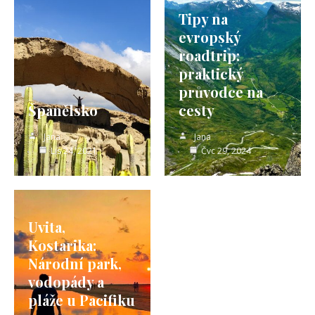
Tipy na
evropský
roadtrip:
praktický
průvodce na
Španělsko
cesty
Jana
Jana
Lis 24, 2021
Čvc 29, 2024
Uvita,
Kostarika:
Národní park,
vodopády a
pláže u Pacifiku