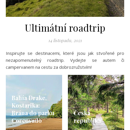
Ultimátní roadtrip
14 listopadu, 2021
Inspirujte se destinacemi, které jsou jak stvořené pro
nezapomenutelný roadtrip. Vydejte se autem či
campervanem na cestu za dobrozružstvím!
Bahía Drake,
Kostarika:
Brána do parku
Česká
Corcovado
republika