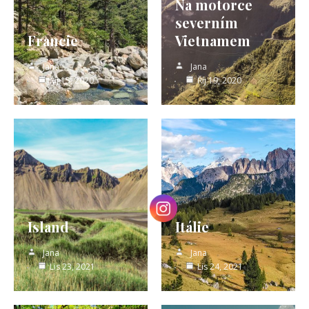
Na motorce
severním
Francie
Vietnamem
Jana
Jana
Říj 15, 2020
Říj 19, 2020
Island
Itálie
Jana
Jana
Lis 23, 2021
Lis 24, 2021