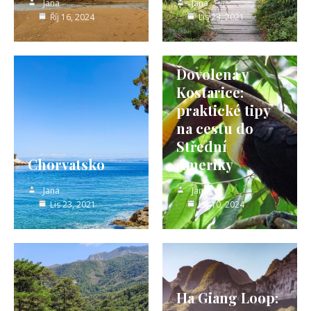
Jana
Jana
Říj 16, 2024
Lis 23, 2021
Dovolená v
Kostarice:
praktické tipy
na cestu do
Střední
Chorvatsko
Ameriky
Jana
Jana
Lis 23, 2021
Lis 10, 2024
Ha Giang Loop: