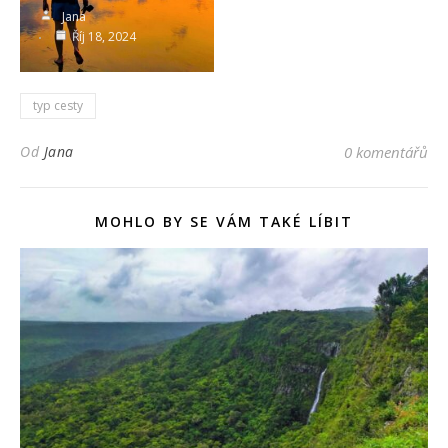
Jana
Říj 18, 2024
typ cesty
Od
Jana
0 komentářů
MOHLO BY SE VÁM TAKÉ LÍBIT