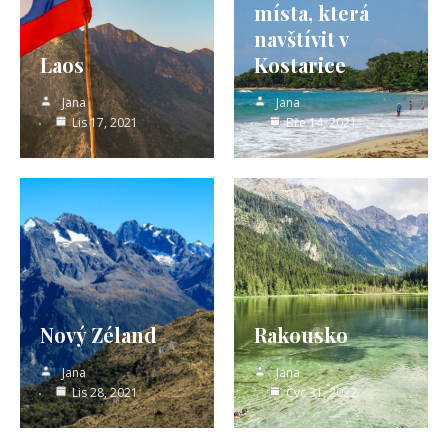
místa, která
navštívit v
Laos
Kostarice
Jana
Jana
Lis 17, 2021
Bře 14, 2021
Nový Zéland
Rakousko
Jana
Jana
Lis 28, 2021
Čvc 31, 2022