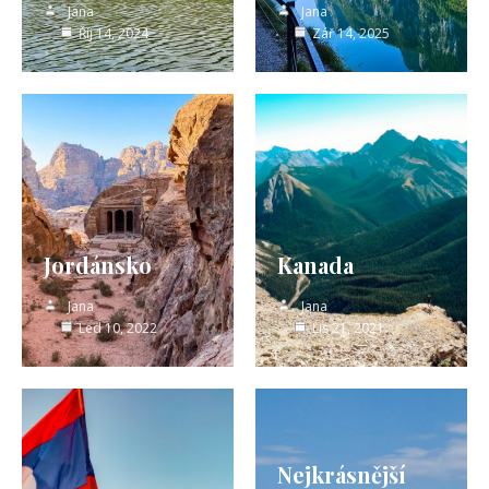
Jana
Jana
Říj 14, 2024
Zář 14, 2025
Jordánsko
Kanada
Jana
Jana
Led 10, 2022
Lis 21, 2021
Nejkrásnější