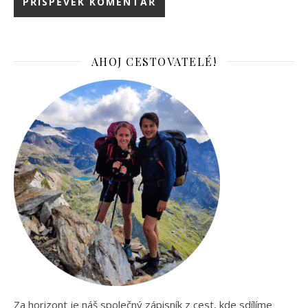
AHOJ CESTOVATELÉ!
Za horizont je náš společný zápisník z cest, kde sdílíme