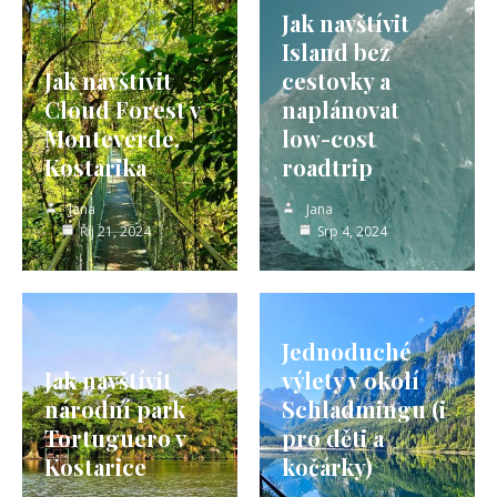
Jak navštívit
Island bez
Jak navštívit
cestovky a
Cloud Forest v
naplánovat
Monteverde,
low-cost
Kostarika
roadtrip
Jana
Jana
Říj 21, 2024
Srp 4, 2024
Jednoduché
Jak navštívit
výlety v okolí
národní park
Schladmingu (i
Tortuguero v
pro děti a
Kostarice
kočárky)