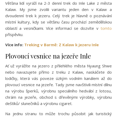
Většina lidí vyráží na
2-3 denní trek do Inle Lake z města
Kalaw. My jsme zvolili variantu jeden den v Kalaw a
dvoudenní trek k jezeru. Celý trek je hlavně o poznávání
místní kultury, kdy se většinu času prochází zemědělskou
oblastí a vesničkami. Více informací se dozvíte v
tomto
příspěvku.
Více info:
Treking v Barmě: Z Kalaw k jezeru Inle
Plovoucí vesnice na jezeře Inle
Ať už vyrážíte na jezero z přilehlého města Nyaung Shwe
nebo navazujete přímo z treku z Kalaw, naskáčete do
lodičky, která vás poveze úzkým vodním kanálem až do
plovoucí vesnice na jezeře. Tady jsme navštívili místní dílnu
na výrobu šperků, výrobnu speciálního hedvábí z lotosu,
chrám na jezeře, obchod s dřevěnými výrobky, výrobnu
deštíků/ slunečníků a výrobnu cigaret.
Na jednu stranu to může trochu působit jak turistický