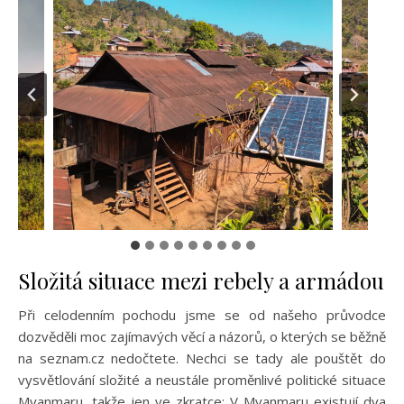
Složitá situace mezi rebely a armádou
Při celodenním pochodu jsme se od našeho průvodce
dozvěděli moc zajímavých věcí a názorů, o kterých se běžně
na seznam.cz nedočtete. Nechci se tady ale pouštět do
vysvětlování složité a neustále proměnlivé politické situace
Myanmaru, takže jen ve zkratce: V Myanmaru existují dva