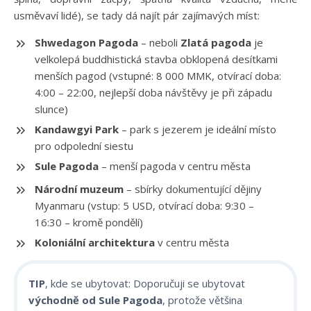
usměvaví lidé), se tady dá najít pár zajímavých míst:
Shwedagon Pagoda
– neboli
Zlatá pagoda
je
velkolepá buddhistická stavba obklopená desítkami
menších pagod (vstupné: 8 000 MMK, otvírací doba:
4:00 – 22:00, nejlepší doba návštěvy je při západu
slunce)
Kandawgyi Park
– park s jezerem je ideální místo
pro odpolední siestu
Sule Pagoda
– menší pagoda v centru města
Národní muzeum
– sbírky dokumentující dějiny
Myanmaru (vstup: 5 USD, otvírací doba: 9:30 –
16:30 – kromě pondělí)
Koloniální architektura
v centru města
TIP
, kde se ubytovat: Doporučuji se ubytovat
východně od Sule Pagoda
, protože většina