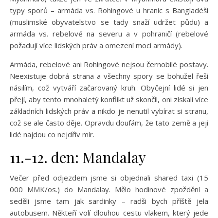
typy sporů – armáda vs. Rohingové u hranic s Bangladéší
(muslimské obyvatelstvo se tady snaží udržet půdu) a
armáda vs. rebelové na severu a v pohraničí (rebelové
požadují více lidských práv a omezení moci armády).
Armáda, rebelové ani Rohingové nejsou černobílé postavy.
Neexistuje dobrá strana a všechny spory se bohužel řeší
násilím, což vytváří začarovaný kruh. Obyčejní lidé si jen
přejí, aby tento mnohaletý konflikt už skončil, oni získali více
základních lidských práv a nikdo je nenutil vybírat si stranu,
což se ale často děje. Opravdu doufám, že tato země a její
lidé najdou co nejdřív mír.
11.-12. den: Mandalay
Večer před odjezdem jsme si objednali shared taxi (15
000 MMK/os.) do Mandalay. Mělo hodinové zpoždění a
seděli jsme tam jak sardinky – radši bych příště jela
autobusem. Někteří volí dlouhou cestu vlakem, který jede