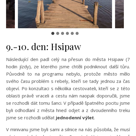
9.-10. den: Hsipaw
Následující den padl celý na přesun do města Hsipaw (7
hodin jízdy), ze kterého jsme chtěli podniknout další tůru.
Původně to na programu nebylo, protože město mělo
svého času problém s rebely, kteří se tady jednou za čas
objeví. Po konzultaci s několika cestovateli, kteří se z této
oblasti právě vraceli a cestu nám naopak doporučili, jsme
se rozhodli dát tomu šanci. V případě špatného pocitu jsme
byli odhodlaní z města hned odjet a z dvoudenního treku
jsme se rozhodli udělat
jednodenní výlet
.
V minivanu jsme byli sami a silnice na nás působila, že musí