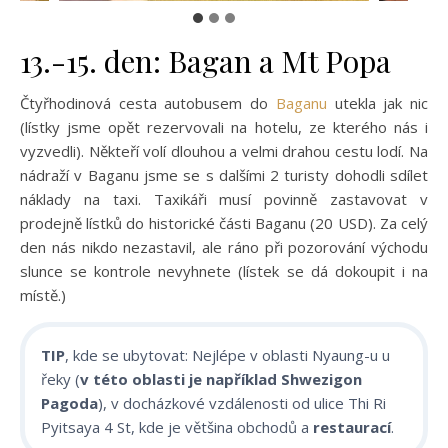
13.-15. den: Bagan a Mt Popa
Čtyřhodinová cesta autobusem do
Baganu
utekla jak nic
(lístky jsme opět rezervovali na hotelu, ze kterého nás i
vyzvedli). Někteří volí dlouhou a velmi drahou cestu lodí. Na
nádraží v Baganu jsme se s dalšími 2 turisty dohodli sdílet
náklady na taxi. Taxikáři musí povinně zastavovat v
prodejně lístků do historické části Baganu (20 USD). Za celý
den nás nikdo nezastavil, ale ráno při pozorování východu
slunce se kontrole nevyhnete (lístek se dá dokoupit i na
místě.)
TIP
, kde se ubytovat: Nejlépe v oblasti Nyaung-u u
řeky (
v této oblasti je například Shwezigon
Pagoda
), v docházkové vzdálenosti od ulice Thi Ri
Pyitsaya 4 St, kde je většina obchodů a
restaurací
.