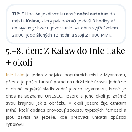
TIP
: Z Hpa-An jezdí vcelku nově
noční autobus
do
města
Kalaw
, který pak pokračuje další 3 hodiny až
do Nyaung Shwe u jezera Inle. Autobus vyjíždí kolem
20:00, jede šílených 12 hodin a stojí 21 000 MMK.
5.-8. den: Z Kalaw do Inle Lake
+ okolí
Inle Lake
je jedno z nejvíce populárních míst v Myanmaru,
přesto je počet turistů pořád na udržitelné úrovni. Jedná se
o druhé největší sladkovodní jezero Myanmaru, které je
dnes na seznamu UNESCO. Jezero a jeho okolí je známé
svou krajinou jak z obrázku. V okolí jezera žije etnikum
Inthů, kteří dodnes provozují spoustu typických řemesel a
jsou závislí na jezeře, kde předvádí unikátní způsob
rybolovu.