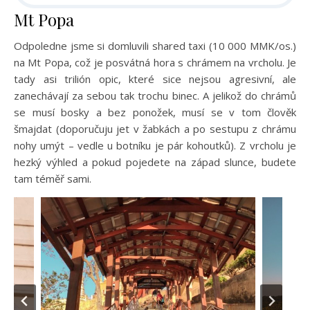
Mt Popa
Odpoledne jsme si domluvili shared taxi (10 000 MMK/os.)
na Mt Popa, což je posvátná hora s chrámem na vrcholu. Je
tady asi trilión opic, které sice nejsou agresivní, ale
zanechávají za sebou tak trochu binec. A jelikož do chrámů
se musí bosky a bez ponožek, musí se v tom člověk
šmajdat (doporučuju jet v žabkách a po sestupu z chrámu
nohy umýt – vedle u botníku je pár kohoutků). Z vrcholu je
hezký výhled a pokud pojedete na západ slunce, budete
tam téměř sami.