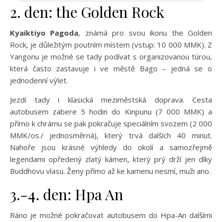
2. den: the Golden Rock
Kyaiktiyo Pagoda
, známá pro svou ikonu the Golden
Rock, je důležitým poutním místem (vstup: 10 000 MMK). Z
Yangonu je možné se tady podívat s organizovanou túrou,
která často zastavuje i ve městě Bago – jedná se o
jednodenní výlet.
Jezdí tady i klasická meziměstská doprava. Cesta
autobusem zabere 5 hodin do Kinpunu (7 000 MMK) a
přímo k chrámu se pak pokračuje speciálním svozem (2 000
MMK/os./ jednosměrná), který trvá dalších 40 minut.
Nahoře jsou krásné výhledy do okolí a samozřejmě
legendami opředený zlatý kámen, který prý drží jen díky
Buddhovu vlasu. Ženy přímo až ke kamenu nesmí, muži ano.
3.-4. den: Hpa An
Ráno je možné pokračovat autobusem do Hpa-An dalšími