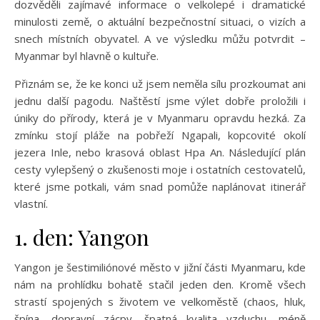
dozvěděli zajímavé informace o velkolepé i dramatické
minulosti země, o aktuální bezpečnostní situaci, o vizích a
snech místních obyvatel. A ve výsledku můžu potvrdit –
Myanmar byl hlavně o kultuře.
Přiznám se, že ke konci už jsem neměla sílu prozkoumat ani
jednu další pagodu. Naštěstí jsme výlet dobře proložili i
úniky do přírody, která je v Myanmaru opravdu hezká. Za
zmínku stojí pláže na pobřeží Ngapali, kopcovité okolí
jezera Inle, nebo krasová oblast Hpa An. Následující plán
cesty vylepšený o zkušenosti moje i ostatních cestovatelů,
které jsme potkali, vám snad pomůže naplánovat itinerář
vlastní.
1. den: Yangon
Yangon je šestimiliónové město v jižní části Myanmaru, kde
nám na prohlídku bohatě stačil jeden den. Kromě všech
strastí spojených s životem ve velkoměstě (chaos, hluk,
špína, dopravní zácpy, špatná kvalita vzduchu, méně