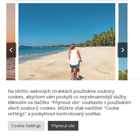
Na těchto webových stránkách používáme soubory
cookies, abychom vám poskytli co nejrelevantnější služby.
Kliknutím na tlačítko "Přijmout vše" souhlasíte s používáním
všech souborů cookies. Můžete však navštívit "Cookie
settings" a poskytnout kontrolovaný souhlas.
20. den: Přesun do Yangonu a
Cookie Settings
Přijmout vše
odlet