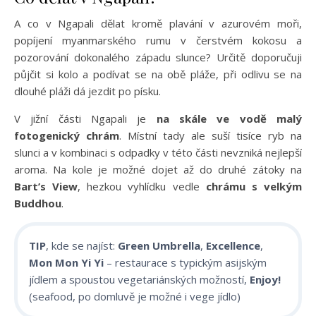
A co v Ngapali dělat kromě plavání v azurovém moři,
popíjení myanmarského rumu v čerstvém kokosu a
pozorování dokonalého západu slunce? Určitě doporučuji
půjčit si kolo a podívat se na obě pláže, při odlivu se na
dlouhé pláži dá jezdit po písku.
V jižní části Ngapali je
na skále ve vodě malý
fotogenický chrám
. Místní tady ale suší tisíce ryb na
slunci a v kombinaci s odpadky v této části nevzniká nejlepší
aroma. Na kole je možné dojet až do druhé zátoky na
Bart’s View
, hezkou vyhlídku vedle
chrámu s velkým
Buddhou
.
TIP
, kde se najíst:
Green Umbrella
,
Excellence
,
Mon Mon Yi Yi
– restaurace s typickým asijským
jídlem a spoustou vegetariánských možností,
Enjoy!
(seafood, po domluvě je možné i vege jídlo)