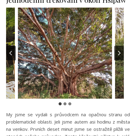
My jsme se vydali s průvodcem na opačnou stranu od
problematické oblasti. Jeli jsme autem asi hodinu z města
na venkov. Prvních deset minut jsme se ostražitě plížili ve