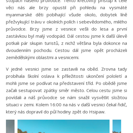
stopách našeho průvodce. Tento křečovitý přístup k celé
věci nás ale brzy opustil při pohledu na vysmáté
myanmarské děti pobíhající všude okolo, dobytek líně
přežvykující trávu v okolních polích i sebevědomého, milého
průvodce. Brzy jsme z vesnice vešli do lesa a první
zastávkou byl malý vodopád. Dál cestou jsme k další úlevě
potkali pár skupin turistů, z nichž většina byla dokonce na
dvoudenním pochodu. Cestou dál jsme opět procházeli
zemědělskými oblastmi a vesnicemi.
V jedné vesnici jsme se zastavili na oběd. Zrovna tady
probíhala školní oslava k příležitosti ukončení pololetí a
mohli jsme se podívat na představení tříd. Po obědě jsme
začali sestupovat zpátky směr město. Celou cestu jsme si
povídali a náš průvodce se nám snažil vysvětlit složitou
situaci v zemi. Kolem 16:00 na nás v další vesnici čekal řidič,
který nás dopravil do půl hodiny zpět do Hsipaw.