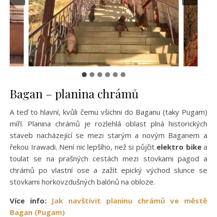
Bagan – planina chrámů
A teď to hlavní, kvůli čemu všichni do Baganu (taky Pugam)
míří. Planina chrámů je rozlehlá oblast plná historických
staveb nacházející se mezi starým a novým Baganem a
řekou Irawadi. Není nic lepšího, než si půjčit
elektro bike
a
toulat se na prašných cestách mezi stovkami pagod a
chrámů po vlastní ose a zažít epický východ slunce se
stovkami horkovzdušných balónů na obloze.
Více info:
Jak navštívit planinu chrámů ve městě
Bagan (Pugam)