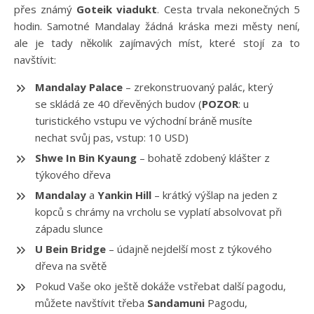
přes známý
Goteik viadukt
. Cesta trvala nekonečných 5
hodin. Samotné Mandalay žádná kráska mezi městy není,
ale je tady několik zajímavých míst, které stojí za to
navštívit:
Mandalay Palace
– zrekonstruovaný palác, který
se skládá ze 40 dřevěných budov (
POZOR
: u
turistického vstupu ve východní bráně musíte
nechat svůj pas, vstup: 10 USD)
Shwe In Bin Kyaung
– bohatě zdobený klášter z
týkového dřeva
Mandalay
a
Yankin Hill
– krátký výšlap na jeden z
kopců s chrámy na vrcholu se vyplatí absolvovat při
západu slunce
U Bein Bridge
– údajně nejdelší most z týkového
dřeva na světě
Pokud Vaše oko ještě dokáže vstřebat další pagodu,
můžete navštívit třeba
Sandamuni
Pagodu,