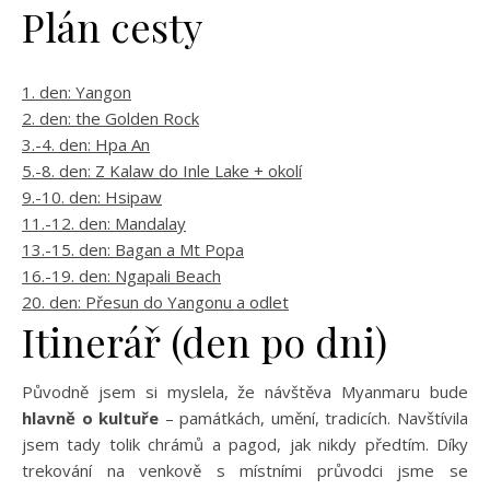
Plán cesty
1. den: Yangon
2. den: the Golden Rock
3.-4. den: Hpa An
5.-8. den: Z Kalaw do Inle Lake + okolí
9.-10. den: Hsipaw
11.-12. den: Mandalay
13.-15. den: Bagan a Mt Popa
16.-19. den: Ngapali Beach
20. den: Přesun do Yangonu a odlet
Itinerář (den po dni)
Původně jsem si myslela, že návštěva Myanmaru bude
hlavně o kultuře
– památkách, umění, tradicích. Navštívila
jsem tady tolik chrámů a pagod, jak nikdy předtím. Díky
trekování na venkově s místními průvodci jsme se