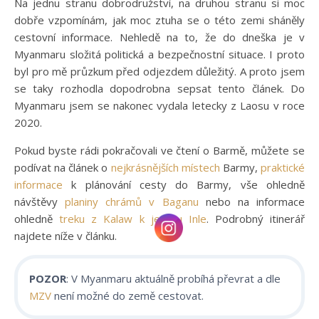
Na jednu stranu dobrodružství, na druhou stranu si moc
dobře vzpomínám, jak moc ztuha se o této zemi sháněly
cestovní informace. Nehledě na to, že do dneška je v
Myanmaru složitá politická a bezpečnostní situace. I proto
byl pro mě průzkum před odjezdem důležitý. A proto jsem
se taky rozhodla dopodrobna sepsat tento článek. Do
Myanmaru jsem se nakonec vydala letecky z Laosu v roce
2020.
Pokud byste rádi pokračovali ve čtení o Barmě, můžete se
podívat na článek o
nejkrásnějších místech
Barmy,
praktické
informace
k plánování cesty do Barmy, vše ohledně
návštěvy
planiny chrámů v Baganu
nebo na informace
ohledně
treku z Kalaw k jezeru Inle
. Podrobný itinerář
najdete níže v článku.
POZOR
: V Myanmaru aktuálně probíhá převrat a dle
MZV
není možné do země cestovat.