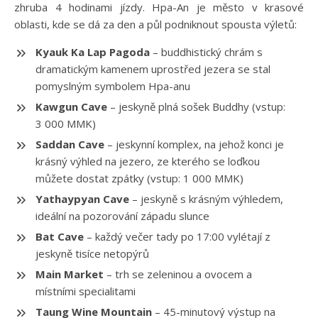
zhruba 4 hodinami jízdy. Hpa-An je město v krasové
oblasti, kde se dá za den a půl podniknout spousta výletů:
Kyauk Ka Lap Pagoda
– buddhistický chrám s
dramatickým kamenem uprostřed jezera se stal
pomyslným symbolem Hpa-anu
Kawgun Cave
– jeskyně plná sošek Buddhy (vstup:
3 000 MMK)
Saddan Cave
– jeskynní komplex, na jehož konci je
krásný výhled na jezero, ze kterého se loďkou
můžete dostat zpátky (vstup: 1 000 MMK)
Yathaypyan Cave
– jeskyně s krásným výhledem,
ideální na pozorování západu slunce
Bat Cave
– každý večer tady po 17:00 vylétají z
jeskyně tisíce netopýrů
Main Market
– trh se zeleninou a ovocem a
místními specialitami
Taung Wine Mountain
– 45-minutový výstup na