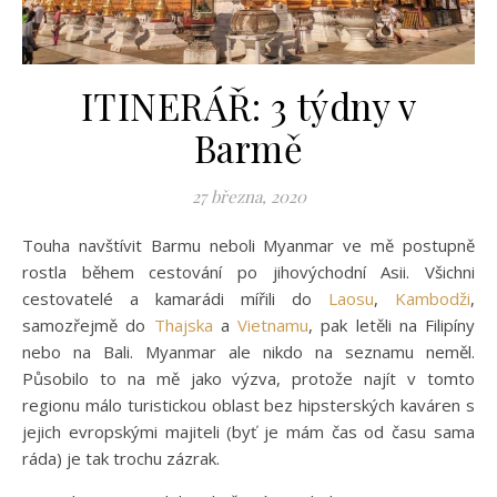
ITINERÁŘ: 3 týdny v
Barmě
27 března, 2020
Touha navštívit Barmu neboli Myanmar ve mě postupně
rostla během cestování po jihovýchodní Asii. Všichni
cestovatelé a kamarádi mířili do
Laosu
,
Kambodži
,
samozřejmě do
Thajska
a
Vietnamu
, pak letěli na Filipíny
nebo na Bali. Myanmar ale nikdo na seznamu neměl.
Působilo to na mě jako výzva, protože najít v tomto
regionu málo turistickou oblast bez hipsterských kaváren s
jejich evropskými majiteli (byť je mám čas od času sama
ráda) je tak trochu zázrak.