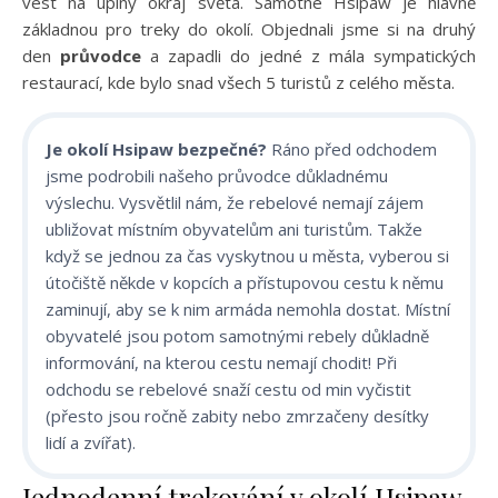
vést na úplný okraj světa. Samotné Hsipaw je hlavně
základnou pro treky do okolí. Objednali jsme si na druhý
den
průvodce
a zapadli do jedné z mála sympatických
restaurací, kde bylo snad všech 5 turistů z celého města.
Je okolí Hsipaw bezpečné?
Ráno před odchodem
jsme podrobili našeho průvodce důkladnému
výslechu. Vysvětlil nám, že rebelové nemají zájem
ubližovat místním obyvatelům ani turistům. Takže
když se jednou za čas vyskytnou u města, vyberou si
útočiště někde v kopcích a přístupovou cestu k němu
zaminují, aby se k nim armáda nemohla dostat. Místní
obyvatelé jsou potom samotnými rebely důkladně
informování, na kterou cestu nemají chodit! Při
odchodu se rebelové snaží cestu od min vyčistit
(přesto jsou ročně zabity nebo zmrzačeny desítky
lidí a zvířat).
Jednodenní trekování v okolí Hsipaw