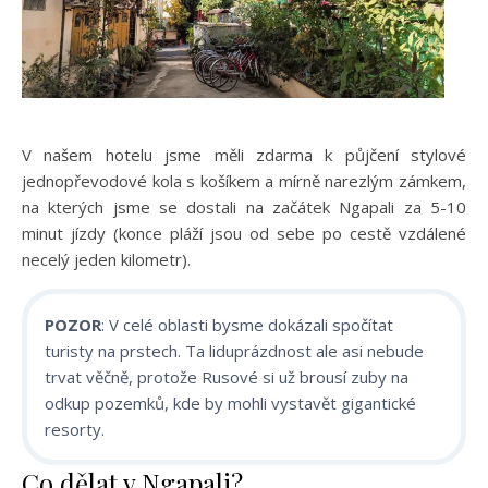
V našem hotelu jsme měli zdarma k půjčení stylové
jednopřevodové kola s košíkem a mírně narezlým zámkem,
na kterých jsme se dostali na začátek Ngapali za 5-10
minut jízdy (konce pláží jsou od sebe po cestě vzdálené
necelý jeden kilometr).
POZOR
: V celé oblasti bysme dokázali spočítat
turisty na prstech. Ta liduprázdnost ale asi nebude
trvat věčně, protože Rusové si už brousí zuby na
odkup pozemků, kde by mohli vystavět gigantické
resorty.
Co dělat v Ngapali?