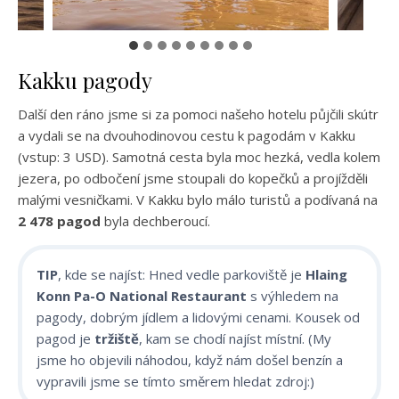
Kakku pagody
Další den ráno jsme si za pomoci našeho hotelu půjčili skútr
a vydali se na dvouhodinovou cestu k pagodám v Kakku
(vstup: 3 USD). Samotná cesta byla moc hezká, vedla kolem
jezera, po odbočení jsme stoupali do kopečků a projížděli
malými vesničkami. V Kakku bylo málo turistů a podívaná na
2 478 pagod
byla dechberoucí.
TIP
, kde se najíst: Hned vedle parkoviště je
Hlaing
Konn Pa-O National Restaurant
s výhledem na
pagody, dobrým jídlem a lidovými cenami. Kousek od
pagod je
tržiště
, kam se chodí najíst místní. (My
jsme ho objevili náhodou, když nám došel benzín a
vypravili jsme se tímto směrem hledat zdroj:)